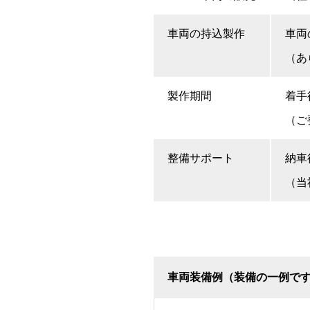
車両の持込製作
車両
（あ
製作期間
着手
（ご
整備サポート
納車
（当
車両装備例（装備の一例で